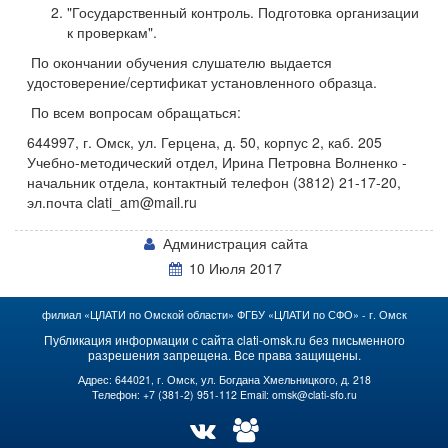
"Государственный контроль. Подготовка организации
к проверкам".
По окончании обучения слушателю выдается
удостоверение/сертификат установленного образца.
По всем вопросам обращаться:
644997, г. Омск, ул. Герцена, д. 50, корпус 2, каб. 205
Учебно-методический отдел, Ирина Петровна Волненко -
начальник отдела, контактный телефон (3812) 21-17-20,
эл.почта clati_am@mail.ru
Администрация сайта
10 Июля 2017
филиал «ЦЛАТИ по Омской области» ФГБУ «ЦЛАТИ по СФО» - г. Омск
Публикация информации с сайта clati-omsk.ru без письменного
разрешения запрещена. Все права защищены.
Адрес: 644021, г. Омск, ул. Богдана Хмельницкого, д. 218
Телефон: +7 (381-2) 951-112 Email: omsk@clati-sfo.ru